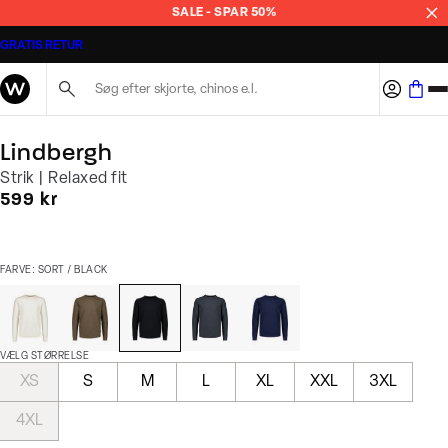
SALE - SPAR 50%
GRATIS RETUR
Søg her...
Lindbergh
Strik | Relaxed fit
I alt (inkl. rabat)
599 kr
FARVE: SORT / BLACK
VÆLG STØRRELSE
XS
S
M
L
XL
XXL
3XL
4XL