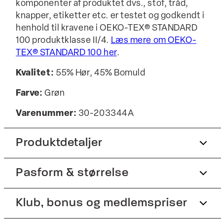
komponenter af produktet dvs., stof, tråd,
knapper, etiketter etc. er testet og godkendt i
henhold til kravene i OEKO-TEX® STANDARD
100 produktklasse II/4.
Læs mere om OEKO-
TEX® STANDARD 100 her
.
Kvalitet:
55% Hør, 45% Bomuld
Farve:
Grøn
Varenummer:
30-203344A
Produktdetaljer
Pasform & størrelse
Certificeret med OEKO-TEX® STANDARD
100.
Fremstillet i bomuldsblend med hør.
Fit:
Klub, bonus og medlemspriser
Slim fit
Manchetten har to knapper til at justere