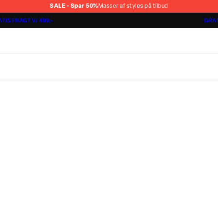
SALE - Spar 50%
Masser af styles på tilbud
TIS FRAGT V/ 499,-
GRAT
Shorts 3 for 1.000 kr.
Cashmere Touch Pants
Lindbergh
r