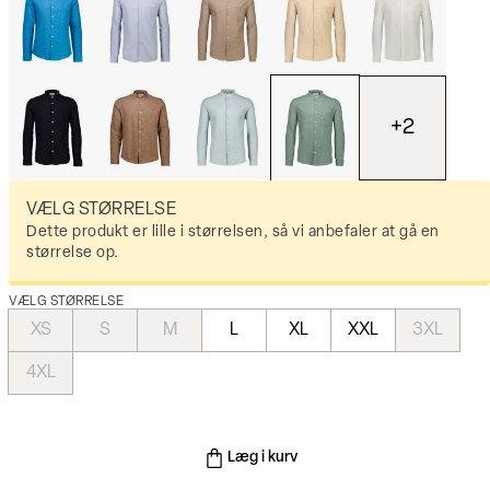
+
2
VÆLG STØRRELSE
Dette produkt er lille i størrelsen, så vi anbefaler at gå en
størrelse op.
VÆLG STØRRELSE
XS
S
M
L
XL
XXL
3XL
4XL
Læg i kurv