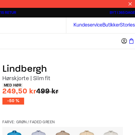
IS RETUR
BYT I 365 DAGE
3 for 500 kr.
Kortærmede skjorter
Bison
Kundeservice
Butikker
Stories
Lindbergh
Hørskjorte | Slim fit
Produkt egenskaber
MED HØR
I alt (uden rabat)
249,50 kr
499 kr
-50 %
FARVE: GRØN / FADED GREEN