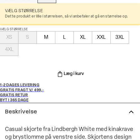
VÆLG STØRRELSE
Dette produkt er lille i størrelsen, så vi anbefaler at gå en størrelse op.
VÆLG STØRRELSE
XS
S
M
L
XL
XXL
3XL
4XL
Læg i kurv
1-2 DAGES LEVERING
GRATIS FRAGT V/ 499,-
GRATIS RETUR
BYT I 365 DAGE
Beskrivelse
Casual skjorte fra Lindbergh White med kinakrave
og brystlomme på venstre side. Skjortens design