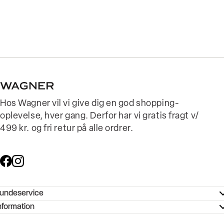
Hos Wagner vil vi give dig en god shopping-
oplevelse, hver gang. Derfor har vi gratis fragt v/
499 kr. og fri retur på alle ordrer.
undeservice
ndeservice - Hjælpecenter
nformation
ories - Inspiration
ntakt os