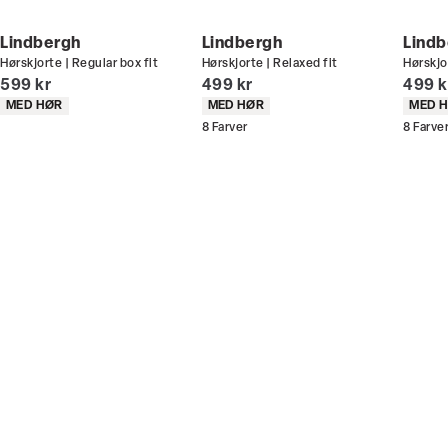
Din bonus kan bruges allerede næste gang du
handler - og gælder både i butik og online.
Lindbergh
Lindbergh
Lindb
Hørskjorte | Regular box fit
Hørskjorte | Relaxed fit
Hørskjo
Du kan indløse din bonus 365 dage om året i alle
I alt (inkl. rabat)
I alt (inkl. rabat)
I alt 
599 kr
499 kr
499 k
butikker og online.
Produkt egenskaber
Produkt egenskaber
Produ
MED HØR
MED HØR
MED 
8
Farver
8
Farve
Bliv medlem