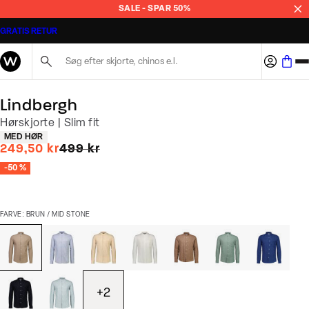
SALE - SPAR 50%
GRATIS RETUR
Søg her...
Lindbergh
Hørskjorte | Slim fit
Produkt egenskaber
MED HØR
I alt (uden rabat)
249,50 kr
499 kr
-50 %
FARVE: BRUN / MID STONE
+
2