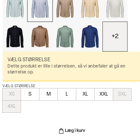
+
2
VÆLG STØRRELSE
Dette produkt er lille i størrelsen, så vi anbefaler at gå en
størrelse op.
VÆLG STØRRELSE
XS
S
M
L
XL
XXL
3XL
4XL
Læg i kurv