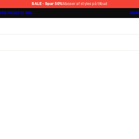
SALE - Spar 50%
Masser af styles på tilbud
TIS FRAGT V/ 499,-
GRAT
Jakkesæt fra 1499,-
Cashmere Touch Pants
Lindbergh
r