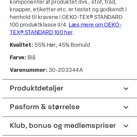
komponenter af produktet dvs., stof, tråd,
knapper, etiketter etc. er testet og godkendt i
henhold til kravene i OEKO-TEX® STANDARD
100 produktklasse II/4.
Læs mere om OEKO-
TEX® STANDARD 100 her
.
Kvalitet:
55% Hør, 45% Bomuld
Farve:
Blå
Varenummer:
30-203344A
Produktdetaljer
Pasform & størrelse
Certificeret med OEKO-TEX® STANDARD
100.
Fremstillet i bomuldsblend med hør.
Fit:
Klub, bonus og medlemspriser
Slim fit
Manchetten har to knapper til at justere