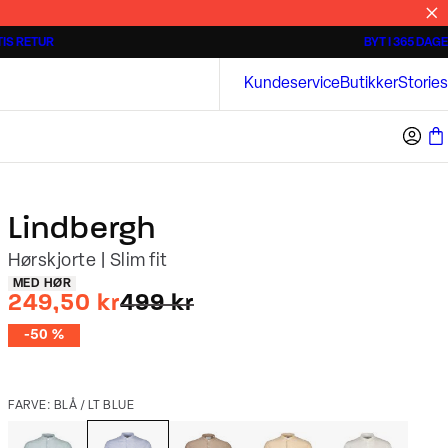
IS RETUR
BYT I 365 DAGE
Tidløse poloshirts
Overshirts
Bison
Kundeservice
Butikker
Stories
Lindbergh
Hørskjorte | Slim fit
Produkt egenskaber
MED HØR
I alt (uden rabat)
249,50 kr
499 kr
-50 %
FARVE: BLÅ / LT BLUE