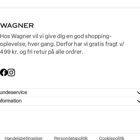
Hos Wagner vil vi give dig en god shopping-
oplevelse, hver gang. Derfor har vi gratis fragt v/
499 kr. og fri retur på alle ordrer.
undeservice
ndeservice - Hjælpecenter
nformation
ories - Inspiration
ntakt os
ørrelsesguide
tikker
b og karriere
turnering
okumentation
Handelsbetingelser
Persondatapolitik
Cookiepolitik
rtrudt køb