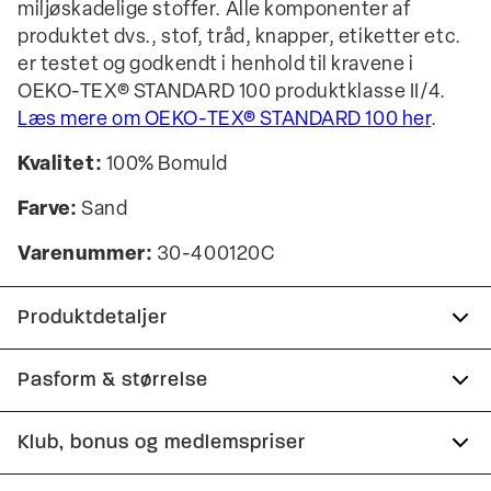
miljøskadelige stoffer. Alle komponenter af
produktet dvs., stof, tråd, knapper, etiketter etc.
er testet og godkendt i henhold til kravene i
OEKO-TEX® STANDARD 100 produktklasse II/4.
Læs mere om OEKO-TEX® STANDARD 100 her
.
Kvalitet:
100% Bomuld
Farve:
Sand
Varenummer:
30-400120C
Produktdetaljer
Der er logo på venstre bryst.
Pasform & størrelse
Logomærke nederst på venstre side.
Fit:
Oversize fit
Klub, bonus og medlemspriser
T-shirten har rund hals.
Meget løs pasform med masser af plads
Certificeret med OEKO-TEX® STANDARD 100.