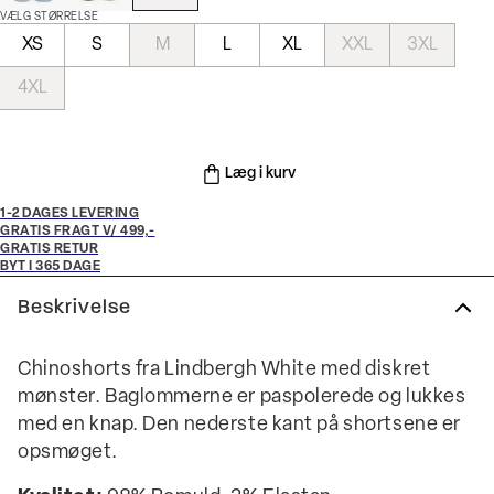
VÆLG STØRRELSE
XS
S
M
L
XL
XXL
3XL
4XL
Læg i kurv
1-2 DAGES LEVERING
GRATIS FRAGT V/ 499,-
GRATIS RETUR
BYT I 365 DAGE
Beskrivelse
Chinoshorts fra Lindbergh White med diskret
mønster. Baglommerne er paspolerede og lukkes
med en knap. Den nederste kant på shortsene er
opsmøget.