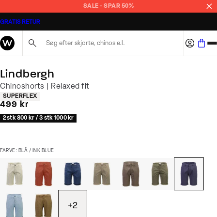
SALE - SPAR 50%
GRATIS RETUR
Søg her...
Lindbergh
Chinoshorts | Relaxed fit
Produkt egenskaber
SUPERFLEX
I alt (inkl. rabat)
499 kr
2 stk 800 kr / 3 stk 1000 kr
FARVE: BLÅ / INK BLUE
+
2