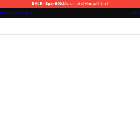
SALE - Spar 50%
Masser af styles på tilbud
TIS FRAGT V/ 499,-
GRAT
Jakkesæt fra 1499,-
Cashmere Touch Pants
Lindbergh
r