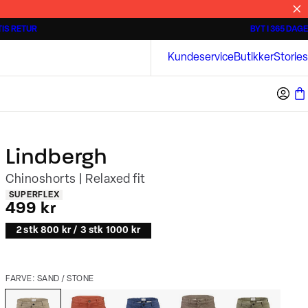
IS RETUR
BYT I 365 DAGE
Tidløse poloshirts
Overshirts
Bison
Kundeservice
Butikker
Stories
Lindbergh
Chinoshorts | Relaxed fit
Produkt egenskaber
SUPERFLEX
I alt (inkl. rabat)
499 kr
2 stk 800 kr / 3 stk 1000 kr
FARVE: SAND / STONE