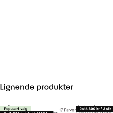
Lignende produkter
Lindbergh
Lindbergh
Populært valg
2 stk 800 kr / 3 stk
17
Farver