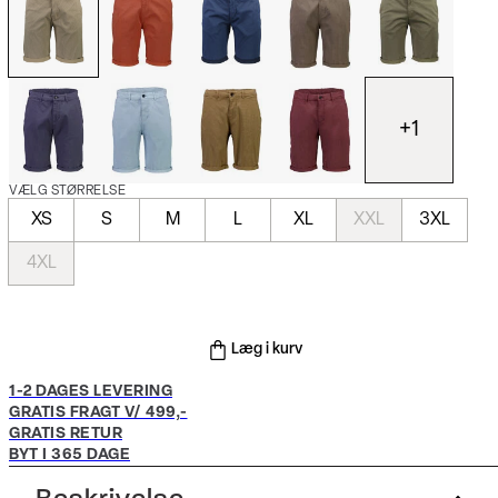
+
1
VÆLG STØRRELSE
XS
S
M
L
XL
XXL
3XL
4XL
Læg i kurv
1-2 DAGES LEVERING
GRATIS FRAGT V/ 499,-
GRATIS RETUR
BYT I 365 DAGE