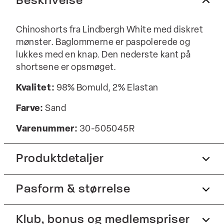
Beskrivelse
Chinoshorts fra Lindbergh White med diskret
mønster. Baglommerne er paspolerede og
lukkes med en knap. Den nederste kant på
shortsene er opsmøget.
Kvalitet:
98% Bomuld, 2% Elastan
Farve:
Sand
Varenummer:
30-505045R
Produktdetaljer
Pasform & størrelse
Shortsene har gylp med lynlås.
Der er to paspolerede baglommer med
knapper.
Fit:
Klub, bonus og medlemspriser
Relaxed fit