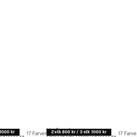
Lindbergh
 1000 kr
2 stk 800 kr / 3 stk 1000 kr
17
Farver
17
Farve