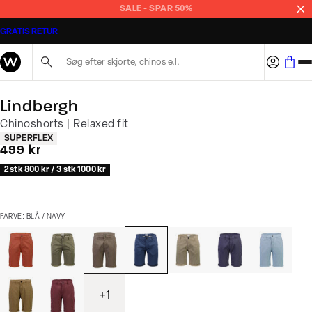
SALE - SPAR 50%
GRATIS RETUR
Søg her...
Lindbergh
Chinoshorts | Relaxed fit
Produkt egenskaber
SUPERFLEX
I alt (inkl. rabat)
499 kr
2 stk 800 kr / 3 stk 1000 kr
FARVE: BLÅ / NAVY
+
1