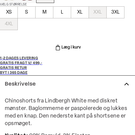
VÆLG STØRRELSE
XS
S
M
L
XL
XXL
3XL
4XL
Læg i kurv
1-2 DAGES LEVERING
GRATIS FRAGT V/ 499,-
GRATIS RETUR
BYT I 365 DAGE
Beskrivelse
Chinoshorts fra Lindbergh White med diskret
mønster. Baglommerne er paspolerede og lukkes
med en knap. Den nederste kant på shortsene er
opsmøget.