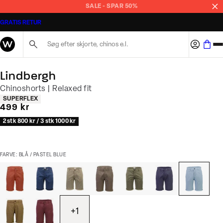
SALE - SPAR 50%
GRATIS RETUR
Søg her...
Lindbergh
Chinoshorts | Relaxed fit
Produkt egenskaber
SUPERFLEX
I alt (inkl. rabat)
499 kr
2 stk 800 kr / 3 stk 1000 kr
FARVE: BLÅ / PASTEL BLUE
+
1