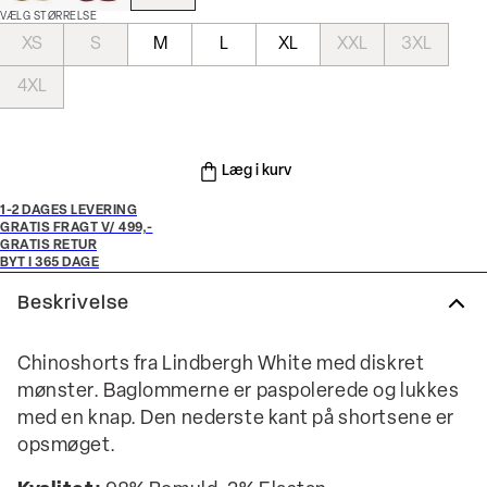
VÆLG STØRRELSE
XS
S
M
L
XL
XXL
3XL
4XL
Læg i kurv
1-2 DAGES LEVERING
GRATIS FRAGT V/ 499,-
GRATIS RETUR
BYT I 365 DAGE
Beskrivelse
Chinoshorts fra Lindbergh White med diskret
mønster. Baglommerne er paspolerede og lukkes
med en knap. Den nederste kant på shortsene er
opsmøget.