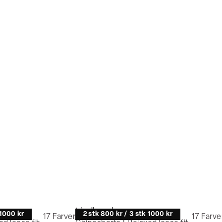
Lindbergh
 1000 kr
2 stk 800 kr / 3 stk 1000 kr
17
Farver
17
Farve