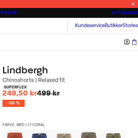
IS RETUR
BYT I 365 DAGE
3 for 500 kr.
Kortærmede skjorter
Bison
Kundeservice
Butikker
Stories
Lindbergh
Chinoshorts | Relaxed fit
Produkt egenskaber
SUPERFLEX
I alt (uden rabat)
249,50 kr
499 kr
-50 %
FARVE: RØD / LT CORAL