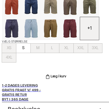
+
1
VÆLG STØRRELSE
XS
S
M
L
XL
XXL
3XL
4XL
Læg i kurv
1-2 DAGES LEVERING
GRATIS FRAGT V/ 499,-
GRATIS RETUR
BYT I 365 DAGE