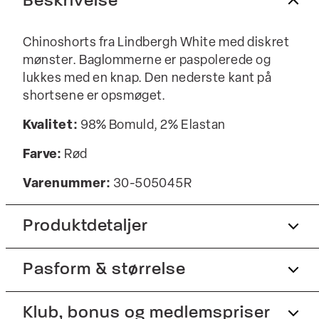
Beskrivelse
Chinoshorts fra Lindbergh White med diskret
mønster. Baglommerne er paspolerede og
lukkes med en knap. Den nederste kant på
shortsene er opsmøget.
Kvalitet:
98% Bomuld, 2% Elastan
Farve:
Rød
Varenummer:
30-505045R
Produktdetaljer
Pasform & størrelse
Shortsene har gylp med lynlås.
Der er to paspolerede baglommer med
knapper.
Fit:
Klub, bonus og medlemspriser
Relaxed fit