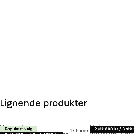
Lignende produkter
Lindbergh
Lindbergh
Populært valg
2 stk 800 kr / 3 stk
17
Farver