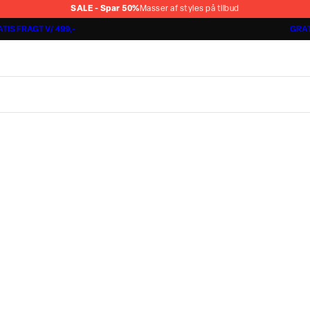
SALE - Spar 50%
Masser af styles på tilbud
TIS FRAGT V/ 499,-
GRAT
Shorts 3 for 1.000 kr.
Cashmere Touch Pants
Lindbergh
r